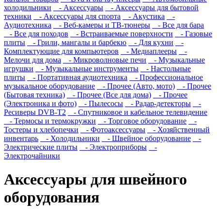
холодильники
- Аксессуары
- Аксессуары для бытовой
техники
- Аксессуары для спорта
- Акустика
-
Аудиотехника
- Веб-камеры и ТВ-тюнеры
- Все для бара
- Все для походов
- Встраиваемые поверхности
- Газовые
плиты
- Грили, мангалы и барбекю
- Для кухни
-
Комплектующие для компьютеров
- Медиаплееры
-
Мелочи для дома
- Микроволновые печи
- Музыкальные
игрушки
- Музыкальные инструменты
- Настольные
плиты
- Портативная аудиотехника
- Профессиональное
музыкальное оборудование
- Прочее (Авто, мото)
- Прочее
(Бытовая техника)
- Прочее (Все для дома)
- Прочее
(Электроника и фото)
- Пылесосы
- Радар-детекторы
-
Ресиверы DVB-T2
- Спутниковое и кабельное телевидение
- Термосы и термокружки
- Торговое оборудование
-
Тостеры и хлебопечки
- Фотоаксессуары
- Хозяйственный
инвентарь
- Холодильники
- Швейное оборудование
-
Электрические плиты
- Электроприборы
-
Электрочайники
Аксессуары для швейного
оборудования