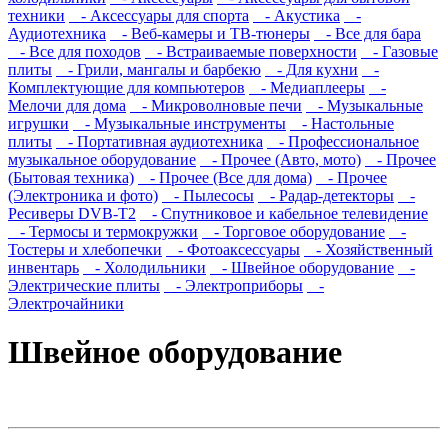
техники
- Аксессуары для спорта
- Акустика
-
Аудиотехника
- Веб-камеры и ТВ-тюнеры
- Все для бара
- Все для походов
- Встраиваемые поверхности
- Газовые
плиты
- Грили, мангалы и барбекю
- Для кухни
-
Комплектующие для компьютеров
- Медиаплееры
-
Мелочи для дома
- Микроволновые печи
- Музыкальные
игрушки
- Музыкальные инструменты
- Настольные
плиты
- Портативная аудиотехника
- Профессиональное
музыкальное оборудование
- Прочее (Авто, мото)
- Прочее
(Бытовая техника)
- Прочее (Все для дома)
- Прочее
(Электроника и фото)
- Пылесосы
- Радар-детекторы
-
Ресиверы DVB-T2
- Спутниковое и кабельное телевидение
- Термосы и термокружки
- Торговое оборудование
-
Тостеры и хлебопечки
- Фотоаксессуары
- Хозяйственный
инвентарь
- Холодильники
- Швейное оборудование
-
Электрические плиты
- Электроприборы
-
Электрочайники
Швейное оборудование