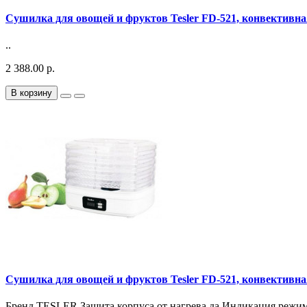
Сушилка для овощей и фруктов Tesler FD-521, конвективная,
..
2 388.00 р.
В корзину
Сушилка для овощей и фруктов Tesler FD-521, конвективная,
Бренд TESLER Защита корпуса от нагрева да Индикация режи