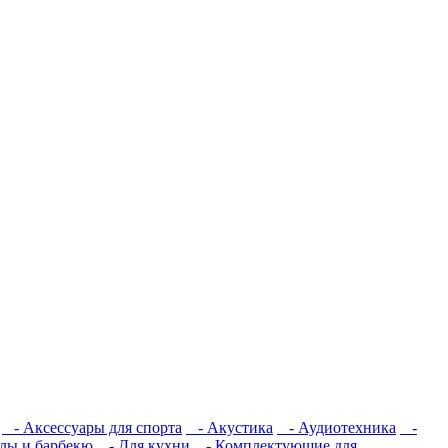
- Аксессуары для спорта
- Акустика
- Аудиотехника
-
лы и барбекю
- Для кухни
- Комплектующие для