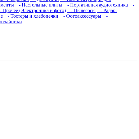
ументы
- Настольные плиты
- Портативная аудиотехника
-
 Прочее (Электроника и фото)
- Пылесосы
- Радар-
ие
- Тостеры и хлебопечки
- Фотоаксессуары
-
рочайники