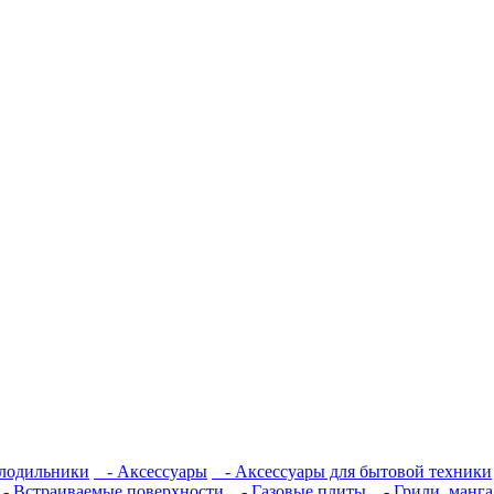
лодильники
- Аксессуары
- Аксессуары для бытовой техники
 Встраиваемые поверхности
- Газовые плиты
- Грили, манга