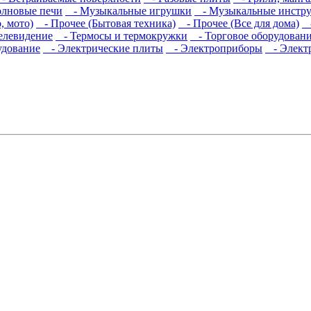
лновые печи
- Музыкальные игрушки
- Музыкальные инстр
, мото)
- Прочее (Бытовая техника)
- Прочее (Все для дома)
-
елевидение
- Термосы и термокружки
- Торговое оборудован
дование
- Электрические плиты
- Электроприборы
- Элект