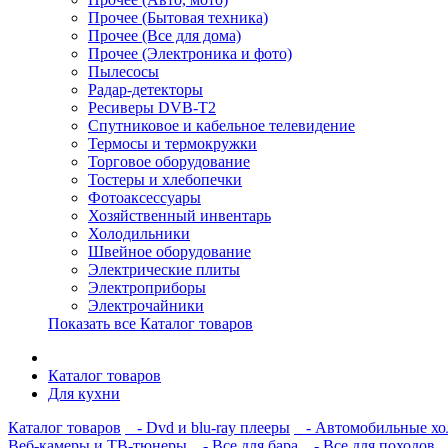
Прочее (Бытовая техника)
Прочее (Все для дома)
Прочее (Электроника и фото)
Пылесосы
Радар-детекторы
Ресиверы DVB-T2
Спутниковое и кабельное телевидение
Термосы и термокружки
Торговое оборудование
Тостеры и хлебопечки
Фотоаксессуары
Хозяйственный инвентарь
Холодильники
Швейное оборудование
Электрические плиты
Электроприборы
Электрочайники
Показать все Каталог товаров
Каталог товаров
Для кухни
Каталог товаров
- Dvd и blu-ray плееры
- Автомобильные хо
Веб-камеры и ТВ-тюнеры
- Все для бара
- Все для походов
-