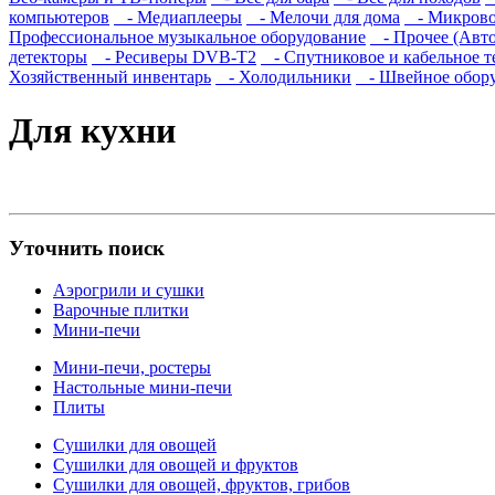
компьютеров
- Медиаплееры
- Мелочи для дома
- Микрово
Профессиональное музыкальное оборудование
- Прочее (Авто
детекторы
- Ресиверы DVB-T2
- Спутниковое и кабельное т
Хозяйственный инвентарь
- Холодильники
- Швейное обору
Для кухни
Уточнить поиск
Аэрогрили и сушки
Варочные плитки
Мини-печи
Мини-печи, ростеры
Настольные мини-печи
Плиты
Сушилки для овощей
Сушилки для овощей и фруктов
Сушилки для овощей, фруктов, грибов