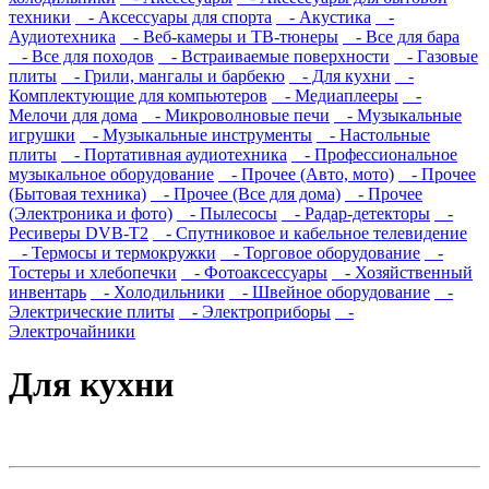
техники
- Аксессуары для спорта
- Акустика
-
Аудиотехника
- Веб-камеры и ТВ-тюнеры
- Все для бара
- Все для походов
- Встраиваемые поверхности
- Газовые
плиты
- Грили, мангалы и барбекю
- Для кухни
-
Комплектующие для компьютеров
- Медиаплееры
-
Мелочи для дома
- Микроволновые печи
- Музыкальные
игрушки
- Музыкальные инструменты
- Настольные
плиты
- Портативная аудиотехника
- Профессиональное
музыкальное оборудование
- Прочее (Авто, мото)
- Прочее
(Бытовая техника)
- Прочее (Все для дома)
- Прочее
(Электроника и фото)
- Пылесосы
- Радар-детекторы
-
Ресиверы DVB-T2
- Спутниковое и кабельное телевидение
- Термосы и термокружки
- Торговое оборудование
-
Тостеры и хлебопечки
- Фотоаксессуары
- Хозяйственный
инвентарь
- Холодильники
- Швейное оборудование
-
Электрические плиты
- Электроприборы
-
Электрочайники
Для кухни