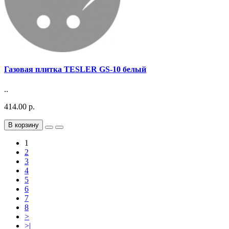
Газовая плитка TESLER GS-10 белый
..
414.00 р.
В корзину
1
2
3
4
5
6
7
8
>
>|